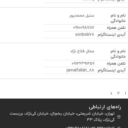
سنبل محمدپور
09100987117
sonbolii78
جمال فلاح نژاد
۰۹۱۲۶۳۹۱۴۵۹
jamalfallah_88
»
2
1
راه‌های ارتباطی
تهران، خیابان شریعتی، خیابان یخچال، خیابان کی‌نژاد، بن‌بست
کی‌نژاد، پلاک 33