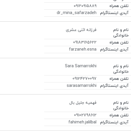
۰۹۱۲۰۹۱۵۸۸۹
dr_mina_safarzadeh
فرزانه اثنی عشری
09183165622
farzaneh.esna
Sara Samarrokhi
09124270097
sarasamarrokhi
فهمیه جلیل بال
09102798612
fahimeh.jalilbal