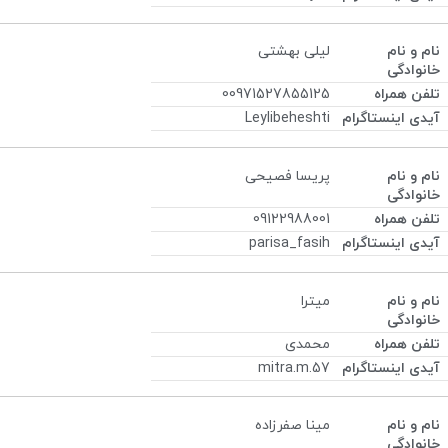
لیلی بهشتی
00971527855125
Leylibeheshti
پریسا فصیحی
09122988001
parisa_fasih
میترا
محمدی
mitra.m.57
مینا صفرزاده