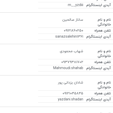
m__yzdiii
ساناز صالحین
۰۹۱۲۱۸۶۰۲۵۰
sanazsalehin1361
شهاب محمودی
۰۹۳۷۹۳۸۱۷۰۲
Mahmoudi.shahab
شادان یزدانی پور
۰۹۱۲۱۰۴۵۸۴۵
yazdani.shadan