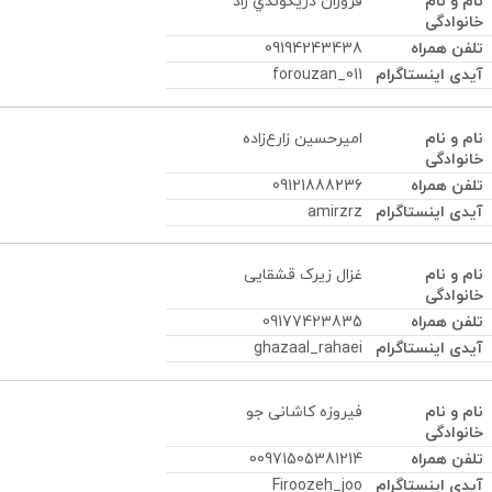
فروزان دريكوندي راد
09194243438
forouzan_011
امیرحسین زارع‌زاده
09121888236
amirzrz
غزال زیرک قشقایی
09177423835
ghazaal_rahaei
فیروزه کاشانی جو
00971505381214
Firoozeh_joo