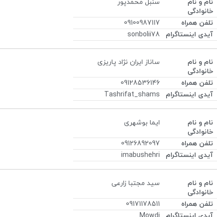
سنبل محمدپور
09100987117
sonbolii78
ساناز ایران نژاد پاریزی
09128536146
Tashrifat_shams
ایما بوشهری
09126892097
imabushehri
سید مجتبا زارعی
09171178511
Mowdj