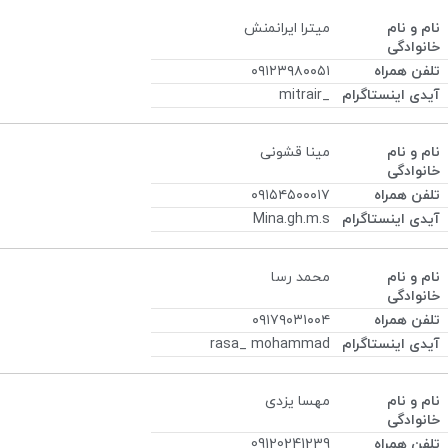
ميترا ايرانمنش
٠٩١٢٣٩٨٠٠٥١
_mitrair
مینا قشونی
۰۹۱۵۴۵۰۰۰۱۷
Mina.gh.m.s
محمد رسا
۰۹۱۷۹۰۳۱۰۰۴
rasa_ mohammad
مهسا یزدی
09120241239