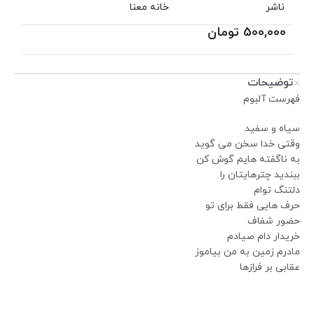
ناشر
خانه معنا
500,000
تومان
توضیحات
فهرست آلبوم
سیاه و سفید
وقتی خدا سخن می گوید
به ناگفته هایم گوش کن
ببندید چترهایتان را
دلتنگ توام
حرف هایی فقط برای تو
حضور شفاف
خریدار دام صیادم
مادرم زمین به من بیاموز
عقابی بر فرازها