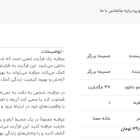
یر
درباره ما
تماس با ما
توضیحات
سنده
مسیحا برزگر
مراقبه یک فرآیند ذهنی است که شام
داخلی می‌شود. این فرآیند به افزای
نده
مسیحا برزگر
کمک می‌کند. مراقبه می‌تواند به ب
آرامش و بهبود کیفیت زندگی کمک ک
 دانلود
37 مگابایت
در مراقبه، شخص به دقت به تجربه‌ها
قضاوت کند یا سعی کند آن‌ها را تغ
قبه
1
با واقعیت‌های خود در ارتباط برود و
ر
خانه معنا
مراقبه معمولاً در یک محیط آرام و ب
مایلید مراقبه کنید. این فرآیند می‌
39,
تومان
کشف کنید و با چالش‌های زندگی بهتر