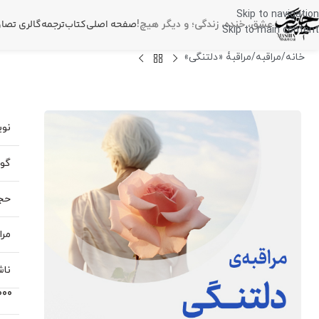
Skip to navigation
صفحه اصلی
کتاب
ترجمه
گالری تصاو
عشق، خنده، زندگی؛
و دیگر هیچ!
Skip to main content
خانه
مراقبه
مراقبۀ «دلتنگی»
نوی
گوی
حجم
مرا
ناش
000