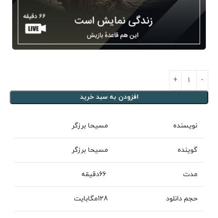
افزودن به سبد خرید
نویسنده
مسیحا برزگر
گوینده
مسیحا برزگر
مدت
66دقیقه
حجم دانلود
128مگابایت