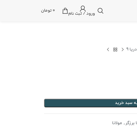
0
تومان
ورود / ثبت نام
ریا 9
ه سبد خرید
برزگر
,
مولانا