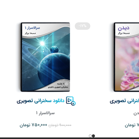
-17%
دن
سرالاسرار 1
7
تومان
750,000
تومان
900,000
تومان