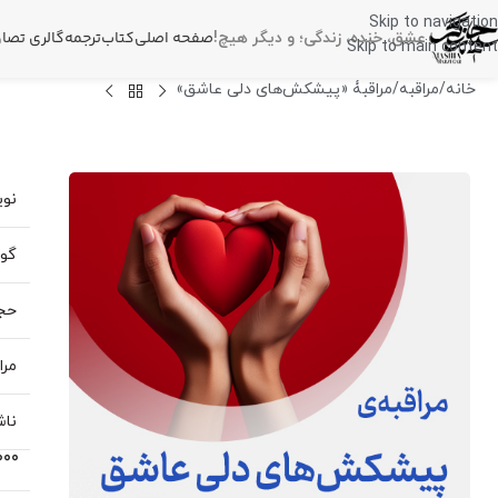
Skip to navigation
صفحه اصلی
کتاب
ترجمه
گالری تصاو
عشق، خنده، زندگی؛
و دیگر هیچ!
Skip to main content
خانه
مراقبه
مراقبۀ «پیشکش‌های دلی عاشق»
نوی
گوی
حجم
مرا
ناش
000