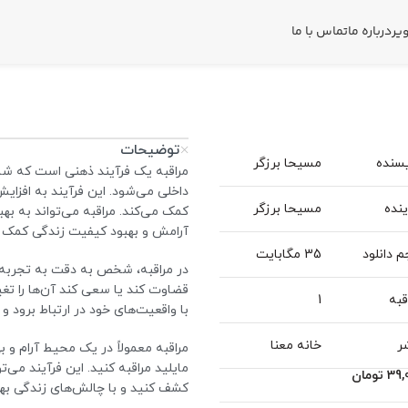
یر
درباره ما
تماس با ما
توضیحات
سنده
مسیحا برزگر
مراقبه یک فرآیند ذهنی است که شام
داخلی می‌شود. این فرآیند به افزای
نده
مسیحا برزگر
کمک می‌کند. مراقبه می‌تواند به ب
آرامش و بهبود کیفیت زندگی کمک ک
 دانلود
35 مگابایت
در مراقبه، شخص به دقت به تجربه‌ها
قضاوت کند یا سعی کند آن‌ها را تغ
قبه
1
با واقعیت‌های خود در ارتباط برود و
ر
خانه معنا
مراقبه معمولاً در یک محیط آرام و ب
مایلید مراقبه کنید. این فرآیند می‌
39,
تومان
کشف کنید و با چالش‌های زندگی بهتر