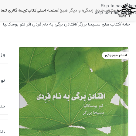
Skip to navigation
صفحه اصلی
کتاب
ترجمه
گالری تصاو
عشق، خنده، زندگی؛
و دیگر هیچ!
Skip to main content
خانه
کتاب های مسیحا برزگر
افتادن برگی به نام فِرِدی اثر لئو بوسکالیا
وز
اتمام موجودی
نوی
متر
ناش