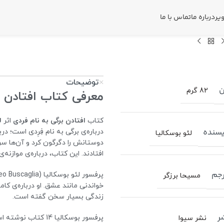
یر
درباره ما
تماس با ما
توضیحات
ن
82 گرم
معرفی کتاب افتادن ب
کتاب
افتادن برگی به نام فردی
اثر
ل
سنده
درباره‌ی برگی به نام فِرِدی است؛ درب
لئو بوسکالیا
دوستانش را دگرگون کرد و آن‌ها سرا
افتادند. این کتاب، درباره‌ی موازنه
جم
مسیحا برزگر
خواندنی مانند عشق. او درباره‌ی کامی
زندگی بسیار سخن گفته است.
ر
نشر سیوا