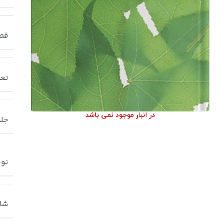
قط
تعد
در انبار موجود نمی باشد
جلد
نوب
شا