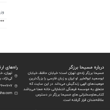
وز
000
درباره مسیحا برزگر
راه‌های ار
مسیحا برزگر زاده‌ی تهران است؛ خیابان حافظ، خیابان
تهران، خ
ابوسعید ابوالخیر. او ایران و زبان فارسی را بزرگ‌ترین
کی‌نژاد، ب
موهبت‌های الهی زندگیش می‌داند. در این سایت که
07 09309808181
متعلق به موسسه فرهنگی انتشاراتی خانه معنا می‌باشد.
iha.com
کتاب‌هاوسخنرانی های مسیحا برزگر در دسترس
علاقه‌مندان قرار گرفته است.