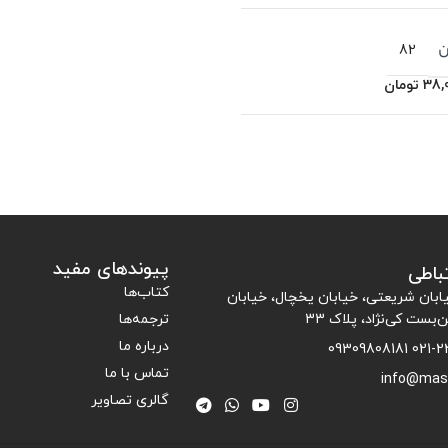
ن
82
38,
تومان
پیوندهای مفید
تباطی
کتاب‌ها
یابان شریعتی، خیابان یخچال، خیابان
ن‌بست کی‌نژاد، پلاک 33
ترجمه‌ها
درباره ما
021-226007
تماس با ما
info@mas
گالری تصاویر