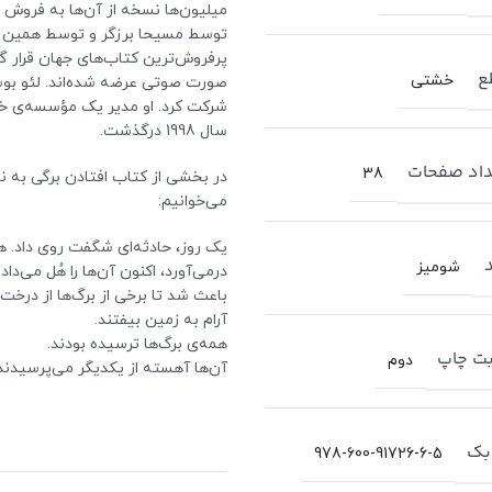
میلیون‌ها نسخه از آن‌ها به فروش 
توسط مسیحا برزگر و توسط همین نا
پرفروش‌ترین کتاب‌های جهان قرار گر
ع
خشتی
صورت صوتی عرضه شده‌اند. لئو بوسکا
شرکت کرد. او مدیر یک مؤسسه‌ی خیری
سال 1998 درگذشت.
اد صفحات
38
می‌خوانیم:
یک روز، حادثه‌ای شگفت روی داد. ه
شومیز
درمی‌آورد، اکنون آن‌ها را هُل می‌دا
باعث شد تا برخی از برگ‌ها از درخت 
آرام به زمین بیفتند.
همه‌ی برگ‌ها ترسیده بودند.
ت چاپ
دوم
آن‌ها آهسته از یکدیگر می‌پرسیدند:
بک
978-600-91726-6-5